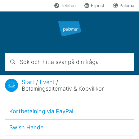
Hoppa till innehåll
Telefon
E-post
Paloma
Sök och hitta svar på din fråga
Start
/
Event
/
Du är här:
Betalningsalternativ & Köpvillkor
Kortbetalning via PayPal
Swish Handel