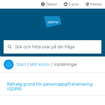
Hoppa till innehåll
Telefon
E-post
Paloma
Sök och hitta svar på din fråga
Start
/
Mitt konto
/
Inställningar
Du är här:
Rättslig grund för personuppgiftshantering
(GDPR)