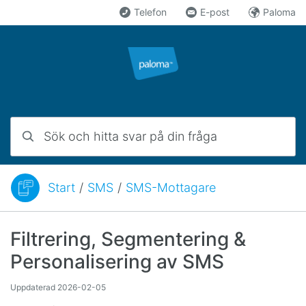
Hoppa till innehåll
Telefon
E-post
Paloma
Sök och hitta svar på din fråga
Start
/
SMS
/
SMS-Mottagare
Du är här:
Filtrering, Segmentering &
Personalisering av SMS
Uppdaterad
2026-02-05