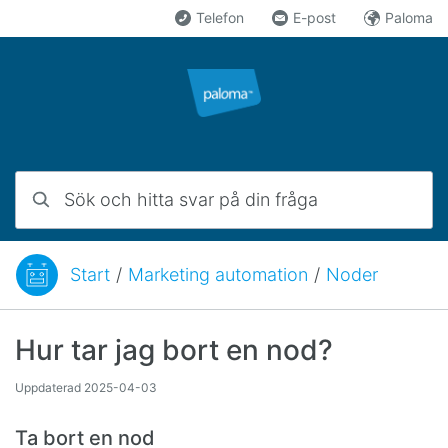
Hoppa till innehåll
Telefon
E-post
Paloma
Sök och hitta svar på din fråga
Start
/
Marketing automation
/
Noder
Du är här:
Hur tar jag bort en nod?
Uppdaterad
2025-04-03
Ta bort en nod