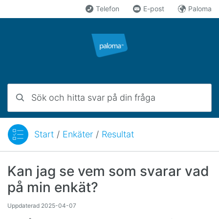
Hoppa till innehåll
Telefon
E-post
Paloma
Sök och hitta svar på din fråga
Start
/
Enkäter
/
Resultat
Du är här:
Kan jag se vem som svarar vad
på min enkät?
Uppdaterad
2025-04-07