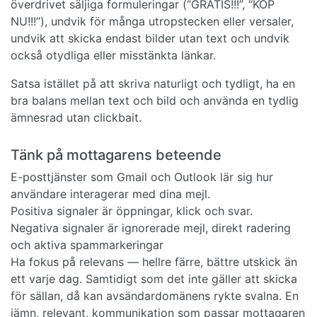
överdrivet säljiga formuleringar (“GRATIS!!!”, “KÖP
NU!!!”), undvik för många utropstecken eller versaler,
undvik att skicka endast bilder utan text och undvik
också otydliga eller misstänkta länkar.
Satsa istället på att skriva naturligt och tydligt, ha en
bra balans mellan text och bild och använda en tydlig
ämnesrad utan clickbait.
Tänk på mottagarens beteende
E-posttjänster som Gmail och Outlook lär sig hur
användare interagerar med dina mejl.
Positiva signaler är öppningar, klick och svar.
Negativa signaler är ignorerade mejl, direkt radering
och aktiva spammarkeringar
Ha fokus på relevans — hellre färre, bättre utskick än
ett varje dag. Samtidigt som det inte gäller att skicka
för sällan, då kan avsändardomänens rykte svalna. En
jämn, relevant, kommunikation som passar mottagaren