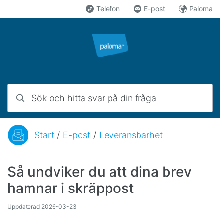
Hoppa till innehåll
Telefon
E-post
Paloma
Sök och hitta svar på din fråga
Start
/
E-post
/
Leveransbarhet
Du är här:
Så undviker du att dina brev
hamnar i skräppost
Uppdaterad
2026-03-23