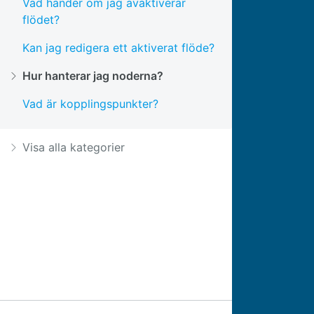
Vad händer om jag avaktiverar
flödet?
Kan jag redigera ett aktiverat flöde?
Hur hanterar jag noderna?
Vad är kopplingspunkter?
Visa alla kategorier