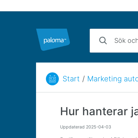
Hoppa till innehåll
Sök och hitta svar p
Start
/
Marketing aut
Du är här:
Hur hanterar 
Uppdaterad
2025-04-03