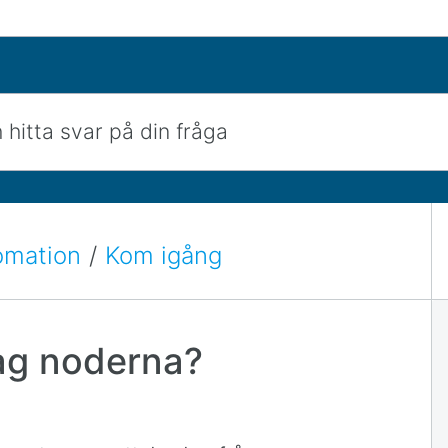
å din fråga
omation
/
Kom igång
jag noderna?