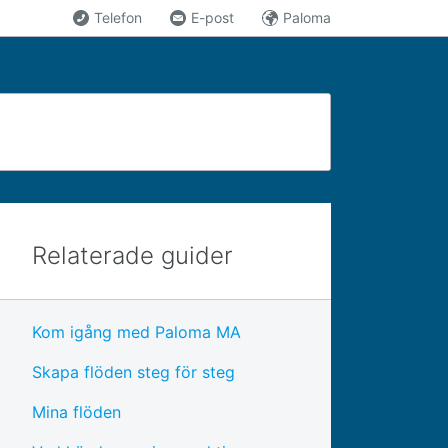
Telefon
E-post
Paloma
Relaterade guider
Kom igång med Paloma MA
Skapa flöden steg för steg
Mina flöden