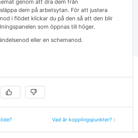
schemat genom att dra dem från
 släppa dem på arbetsytan. För att justera
nod i flödet klickar du på den så att den blir
lningspanelen som öppnas till höger.
händelsenod eller en schemanod.
Nästa:
flöde?
Vad är kopplingspunkter?