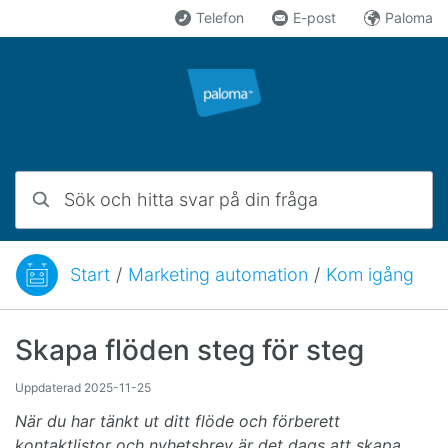
Hoppa till innehåll
Telefon
E-post
Paloma
Sök och hitta svar på din fråga
Start
/
Marketing automation
/
Kom igång
Du är här:
Skapa flöden steg för steg
Uppdaterad
2025-11-25
När du har tänkt ut ditt flöde och förberett
kontaktlistor och nyhetsbrev är det dags att skapa